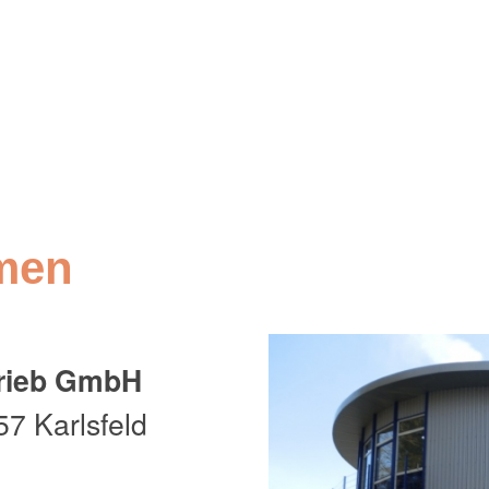
men
trieb GmbH
7 Karlsfeld