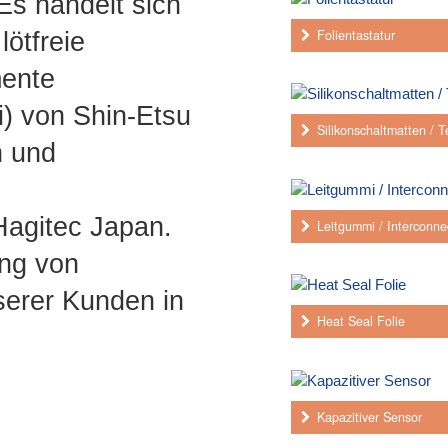
Es handelt sich
Folientastatur
m
lötfreie
mente
) von Shin-Etsu
Silikonschaltmatten / T
n und
Hagitec Japan.
Leitgummi / Interconne
ng von
erer Kunden in
Heat Seal Folie
Kapazitiver Sensor