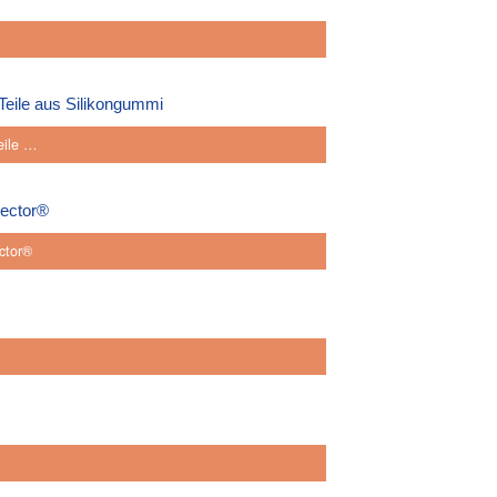
eile …
ctor®