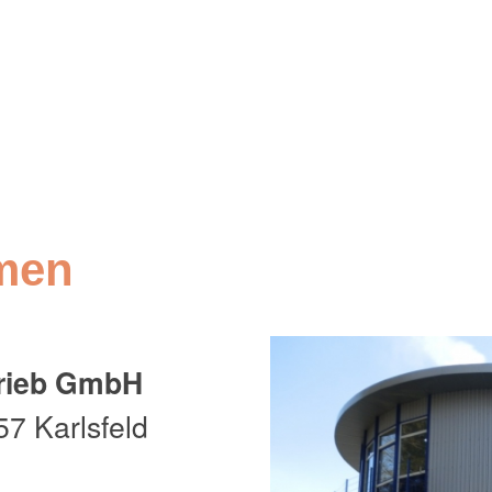
men
trieb GmbH
7 Karlsfeld