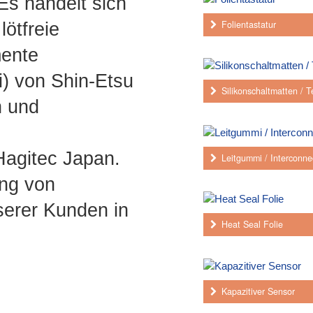
Es handelt sich
Folientastatur
m
lötfreie
mente
) von Shin-Etsu
Silikonschaltmatten / T
n und
Hagitec Japan.
Leitgummi / Interconne
ng von
erer Kunden in
Heat Seal Folie
Kapazitiver Sensor