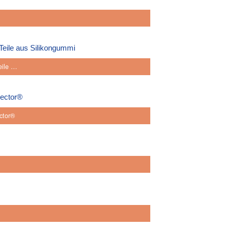
eile …
ctor®